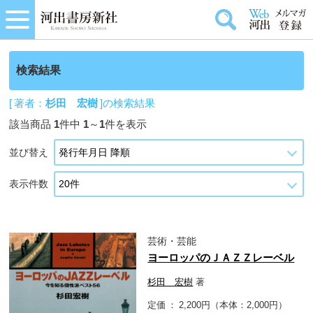
検索結果
[ 著者：
杉田 宏樹
]の検索結果
該当商品
1
件中
1
～
1
件を表示
並び替え
表示件数
芸術・芸能
ヨーロッパのＪＡＺＺレーベル
杉田 宏樹
著
定価
2,200円（本体：2,000円）