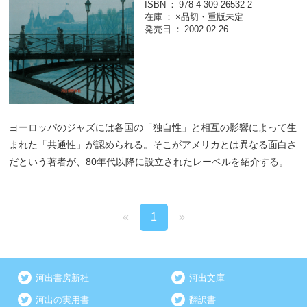
ISBN
978-4-309-26532-2
在庫
×品切・重版未定
発売日
2002.02.26
ヨーロッパのジャズには各国の「独自性」と相互の影響によって生
まれた「共通性」が認められる。そこがアメリカとは異なる面白さ
だという著者が、80年代以降に設立されたレーベルを紹介する。
«
1
»
河出書房新社
河出文庫
河出の実用書
翻訳書