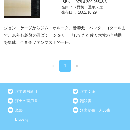
ISBN
978-4-309-26548-3
在庫
×品切・重版未定
発売日
2002.10.29
ジョン・ケージからジム・オルーク、音響派、ベック、ゴダールま
で、90年代以降の音楽シーンをリードしてきた佐々木敦の全軌跡
を集成。全音楽ファンマストの一冊。
«
1
»
河出書房新社
河出文庫
河出の実用書
翻訳書
文藝
河出新書・人文書
Bluesky