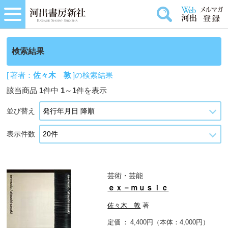
検索結果
[ 著者：
佐々木 敦
]の検索結果
該当商品
1
件中
1
～
1
件を表示
並び替え
表示件数
芸術・芸能
ｅｘ－ｍｕｓｉｃ
佐々木 敦
著
定価
4,400円（本体：4,000円）