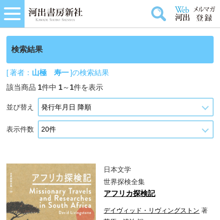
検索結果
[ 著者：
山極 寿一
]の検索結果
該当商品
1
件中
1
～
1
件を表示
並び替え
表示件数
日本文学
世界探検全集
アフリカ探検記
デイヴィッド・リヴィングストン
著