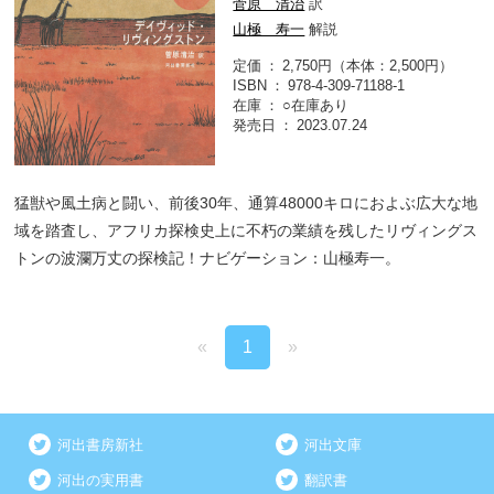
菅原 清治
訳
山極 寿一
解説
定価
2,750円（本体：2,500円）
ISBN
978-4-309-71188-1
在庫
○在庫あり
発売日
2023.07.24
猛獣や風土病と闘い、前後30年、通算48000キロにおよぶ広大な地
域を踏査し、アフリカ探検史上に不朽の業績を残したリヴィングス
トンの波瀾万丈の探検記！ナビゲーション：山極寿一。
«
1
»
河出書房新社
河出文庫
河出の実用書
翻訳書