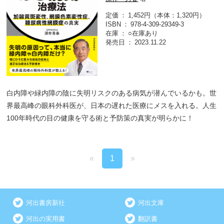
定価
1,452円（本体：1,320円）
ISBN
978-4-309-29349-3
在庫
○在庫あり
発売日
2023.11.22
白内障や緑内障の陰に失明リスクのある病気が潜んでいるかも。世
界最高峰の眼科外科医が、日本の遅れた医療にメスを入れる。人生
100年時代の目の健康を守る術と予防策の真実が明らかに！
«
1
»
河出書房新社
河出文庫
河出の実用書
翻訳書