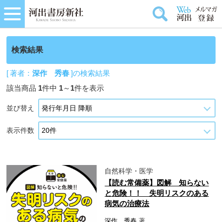
検索結果
[ 著者：
深作 秀春
]の検索結果
該当商品
1
件中
1
～
1
件を表示
並び替え
表示件数
自然科学・医学
【読む常備薬】図解 知らない
と危険！！ 失明リスクのある
病気の治療法
深作 秀春
著