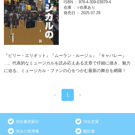
ISBN
978-4-309-03979-4
在庫
○在庫あり
発売日
2025.07.29
『ビリー・エリオット』『ムーラン・ルージュ』『キャバレー』
…。代表的なミュージカルを読み応えある文章で仔細に描き、魅力
に迫る。ミュージカル・ファンの心をつかむ最新の舞台を網羅！
«
1
»
河出書房新社
河出文庫
河出の実用書
翻訳書