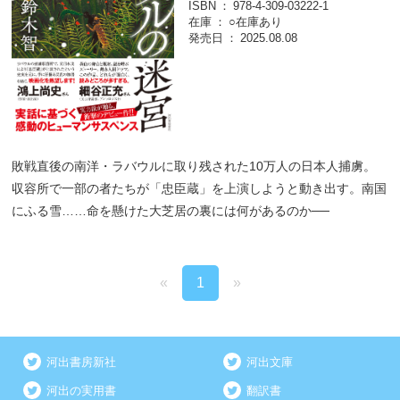
ISBN
978-4-309-03222-1
在庫
○在庫あり
発売日
2025.08.08
敗戦直後の南洋・ラバウルに取り残された10万人の日本人捕虜。
収容所で一部の者たちが「忠臣蔵」を上演しようと動き出す。南国
にふる雪……命を懸けた大芝居の裏には何があるのか──
«
1
»
河出書房新社
河出文庫
河出の実用書
翻訳書