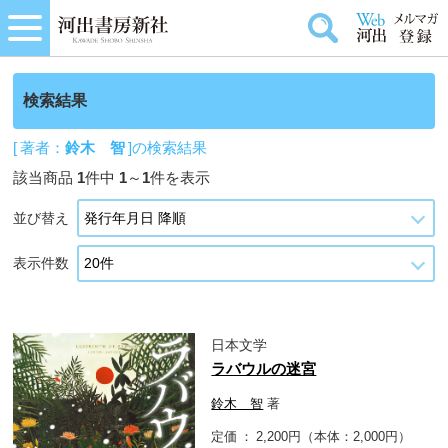
検索結果
[ 著者：
鈴木 智
]の検索結果
該当商品
1
件中
1
～
1
件を表示
並び替え
表示件数
日本文学
ラバウルの迷宮
鈴木 智
著
定価
2,200円（本体：2,000円）