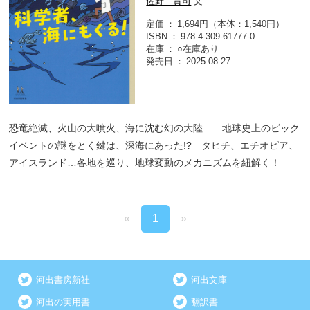
佐野 貴司
文
定価
1,694円（本体：1,540円）
ISBN
978-4-309-61777-0
在庫
○在庫あり
発売日
2025.08.27
恐竜絶滅、火山の大噴火、海に沈む幻の大陸……地球史上のビック
イベントの謎をとく鍵は、深海にあった!? タヒチ、エチオピア、
アイスランド…各地を巡り、地球変動のメカニズムを紐解く！
«
1
»
河出書房新社
河出文庫
河出の実用書
翻訳書