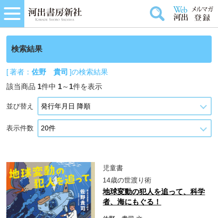
検索結果
[ 著者：
佐野 貴司
]の検索結果
該当商品
1
件中
1
～
1
件を表示
並び替え
表示件数
児童書
14歳の世渡り術
地球変動の犯人を追って、科学
者、海にもぐる！