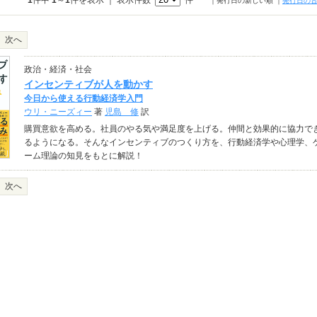
1
件中
1
～
1
件を表示 ｜ 表示件数
件
｜発行日の新しい順
｜
発行日の
次へ
政治・経済・社会
インセンティブが人を動かす
今日から使える行動経済学入門
ウリ・ニーズィー
著
児島 修
訳
購買意欲を高める。社員のやる気や満足度を上げる。仲間と効果的に協力で
るようになる。そんなインセンティブのつくり方を、行動経済学や心理学、
ーム理論の知見をもとに解説！
次へ