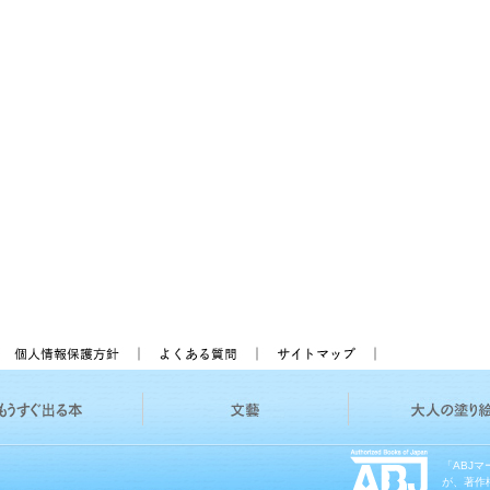
「ABJ
が、著作