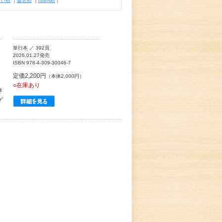
古い順
｜
書名順
｜
ISBN順
｜
単行本 ／ 392頁
2026.01.27発売
ISBN 978-4-309-30046-7
定価2,200円
（本体2,000円）
○在庫あり
き
ゲ