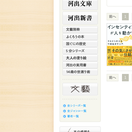
前へ
1
前へ
1