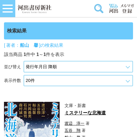
検索結果
[ 著者：
船山 馨
]の検索結果
該当商品
1
件中
1
～
1
件を表示
並び替え
表示件数
文庫・新書
ミステリーな北海道
渡辺 淳一
著
五谷 翔
著