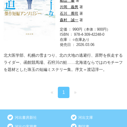
船山 馨
著
片岡 義男
著
石川 喬司
著
森村 誠一
著
定価
990円（本体：900円）
ISBN
978-4-309-42248-0
在庫
○在庫あり
発売日
2026.03.06
北大医学部、札幌の雪まつり、北の大地の逃避行、原野を疾走する
ライダー、函館競馬場、石狩川の鮭……北海道ならではのモチーフ
を題材とした珠玉の短編ミステリー集。序文＝渡辺淳一。
«
1
»
河出書房新社
河出文庫
河出の実用書
翻訳書