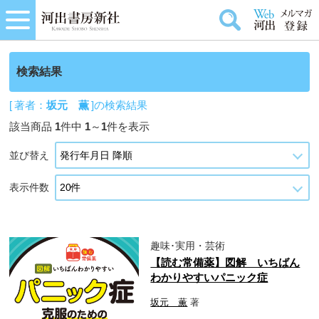
検索結果
[ 著者：
坂元 薫
]の検索結果
該当商品
1
件中
1
～
1
件を表示
並び替え
表示件数
趣味･実用・芸術
【読む常備薬】図解 いちばん
わかりやすいパニック症
坂元 薫
著