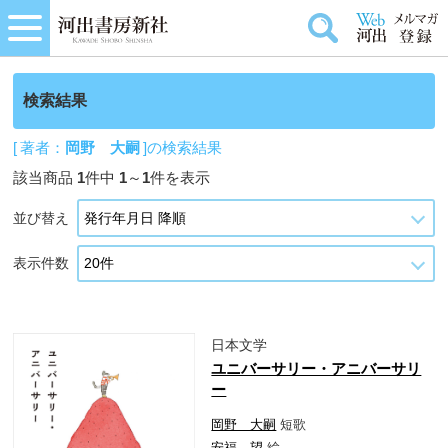
検索結果
[ 著者：
岡野 大嗣
]の検索結果
該当商品
1
件中
1
～
1
件を表示
並び替え
表示件数
日本文学
ユニバーサリー・アニバーサリ
ー
岡野 大嗣
短歌
安福 望
絵