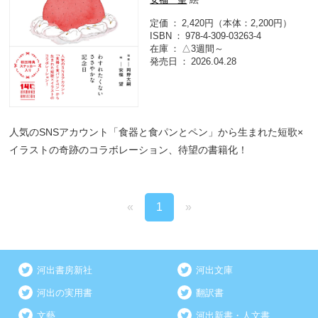
定価
2,420円（本体：2,200円）
ISBN
978-4-309-03263-4
在庫
△3週間～
発売日
2026.04.28
人気のSNSアカウント「食器と食パンとペン」から生まれた短歌×
イラストの奇跡のコラボレーション、待望の書籍化！
«
1
»
河出書房新社
河出文庫
河出の実用書
翻訳書
文藝
河出新書・人文書