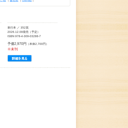
古い順
｜
書名順
｜
ISBN順
｜
単行本 ／ 352頁
2026.12.09発売（予定）
ISBN 978-4-309-03288-7
予価2,970円
（本体2,700円）
※未刊