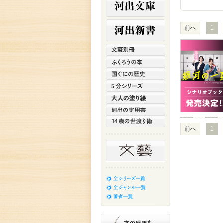
前へ
1
前へ
1