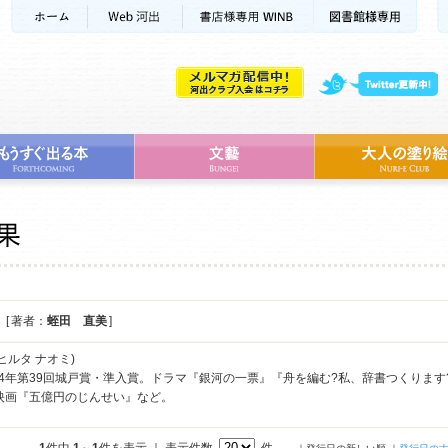
[ 著者：
蛭田 直美
]
ヒルタ ナオミ)
14年第39回城戸賞・準入賞。ドラマ『銀河の一票』『舟を編む?私、辞書つくりま
y!』映画『五億円のじんせい』など。