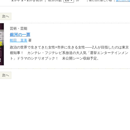
1
件中
1
～
1
件を表示 ｜ 表示件数
件
｜発行日の新しい順
｜
発行日の
次へ
芸術・芸能
銀河の一票
蛭田 直美
著
政治の世界で生きてきた女性×市井に生きる女性――2人が目指したのは東京
都知事！ カンテレ・フジテレビ系放送の大人気「選挙エンターテインメン
ト」ドラマのシナリオブック！ 未公開シーン収録予定。
次へ