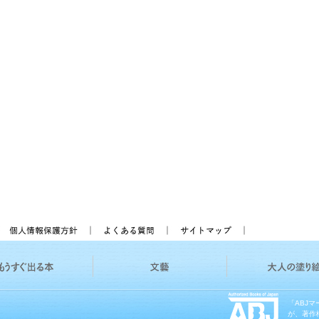
「ABJ
が、著作