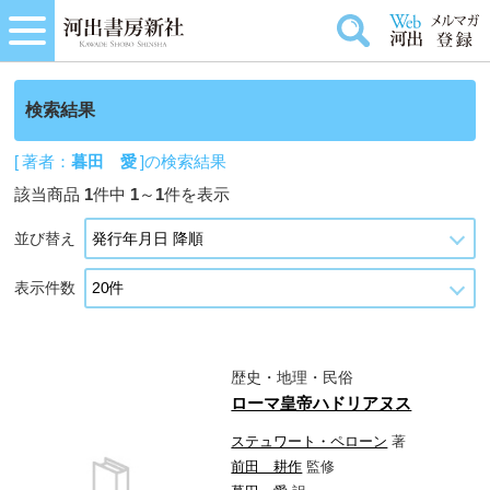
検索結果
[ 著者：
暮田 愛
]の検索結果
該当商品
1
件中
1
～
1
件を表示
並び替え
表示件数
歴史・地理・民俗
ローマ皇帝ハドリアヌス
ステュワート・ペローン
著
前田 耕作
監修