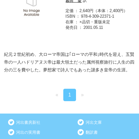
暮田 愛
訳
定価
2,640円（本体：2,400円）
ISBN
978-4-309-22371-1
在庫
×品切・重版未定
発売日
2001.05.11
紀元２世紀初め、大ローマ帝国は｢ローマの平和｣時代を迎え、五賢
帝の一人ハドリアヌス帝は最大領土だった属州視察旅行に人生の四
分の三を費やした。夢想家で詩人でもあった謎多き皇帝の生涯。
«
1
»
河出書房新社
河出文庫
河出の実用書
翻訳書