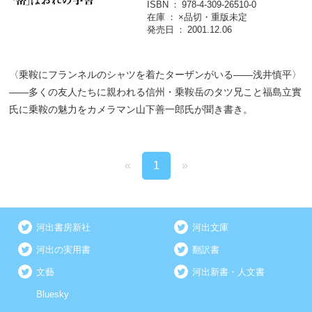
ISBN
978-4-309-26510-0
在庫
×品切・重版未定
発売日
2001.12.06
〈乗鞍にフランネルのシャツを着たターザンがいる――浅井慎平〉
――多くの友人たちに親われる信州・乗鞍岳のタツ兄こと福島立實
氏に乗鞍の魅力をカメラマン山下善一郎氏が聞き書き。
«
1
»
河出書房新社
河出文庫
河出の実用書
翻訳書
文藝
河出新書・人文書
Bluesky