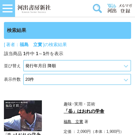
検索結果
[ 著者：
福島 立實
]の検索結果
該当商品
1
件中
1
～
1
件を表示
並び替え
表示件数
趣味･実用・芸術
「岳」はおれの学舎
福島 立實
著
定価
2,090円（本体：1,900円）