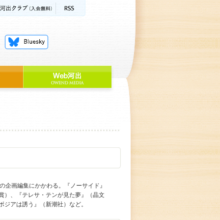
誌の企画編集にかかわる。『ノーサイド』
賞）、『テレサ・テンが見た夢』（晶文
ボジアは誘う』（新潮社）など。