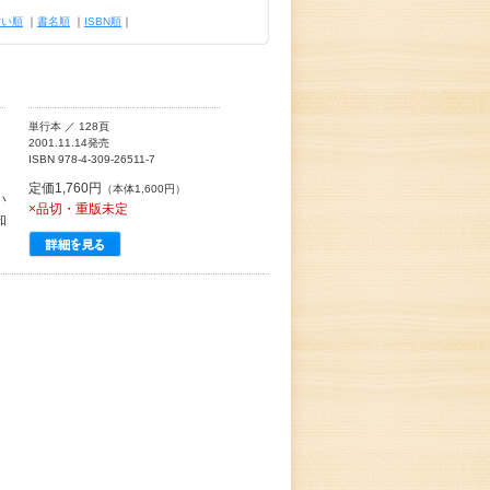
古い順
｜
書名順
｜
ISBN順
｜
単行本 ／ 128頁
2001.11.14発売
ISBN 978-4-309-26511-7
定価1,760円
（本体1,600円）
い
×品切・重版未定
知