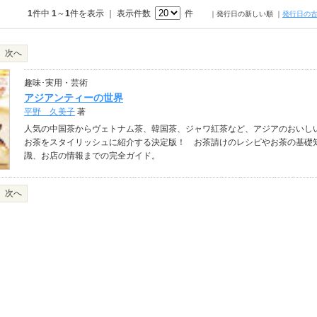
1
件中
1
～
1
件を表示 ｜ 表示件数
件
｜発行日の新しい順
｜
発行日の
次へ
趣味･実用・芸術
アジアンティーの世界
平野 久美子
著
人気の中国茶からヴェトナム茶、韓国茶、ジャワ紅茶など、アジアのおいし
お茶をスタイリッシュに紹介する決定版！ お茶請けのレシピやお茶の基礎
識、お店の情報までの完全ガイド。
次へ