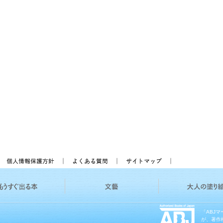
「ABJ
が、著作