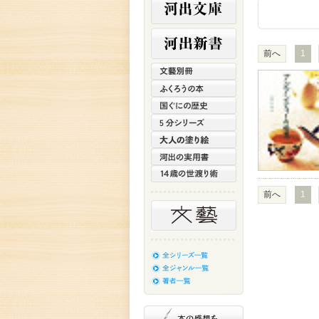
前へ
1
前へ
1