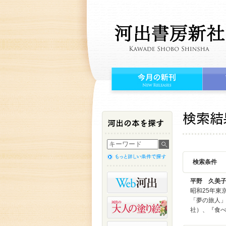
検索条件
平野 久美
昭和25年
「夢の旅人
社）、『食