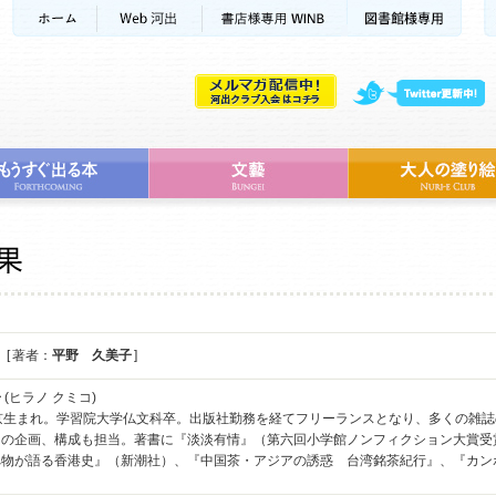
[ 著者：
平野 久美子
]
子
(ヒラノ クミコ)
東京生まれ。学習院大学仏文科卒。出版社勤務を経てフリーランスとなり、多くの雑
」の企画、構成も担当。著書に『淡淡有情』（第六回小学館ノンフィクション大賞受
べ物が語る香港史』（新潮社）、『中国茶・アジアの誘惑 台湾銘茶紀行』、『カン