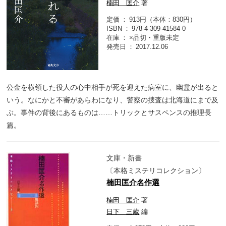
楠田 匡介
著
定価
913円（本体：830円）
ISBN
978-4-309-41584-0
在庫
×品切・重版未定
発売日
2017.12.06
公金を横領した役人の心中相手が死を迎えた病室に、幽霊が出ると
いう。なにかと不審があらわになり、警察の捜査は北海道にまで及
ぶ。事件の背後にあるものは……トリックとサスペンスの推理長
篇。
文庫・新書
〔本格ミステリコレクション〕
楠田匡介名作選
楠田 匡介
著
日下 三蔵
編