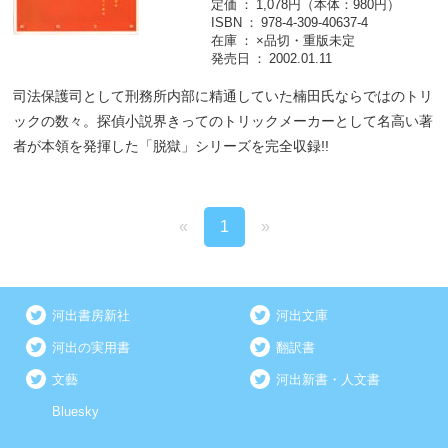
定価
1,078円（本体：980円）
ISBN
978-4-309-40637-4
在庫
×品切・重版未定
発売日
2002.01.11
司法保護司として刑務所内部に精通していた楠田氏ならではのトリ
ックの数々。探偵小説界きってのトリックメーカーとして名高い著
者が本領を発揮した「脱獄」シリーズを完全収録!!
«
1
»
河出書房新社
河出文庫
河出の実用書
翻訳書
文藝
河出新書・人文書
Bluesky