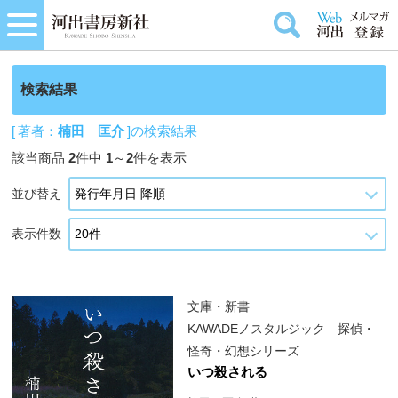
検索結果
[ 著者：
楠田 匡介
]の検索結果
該当商品
2
件中
1
～
2
件を表示
並び替え
表示件数
文庫・新書
KAWADEノスタルジック 探偵・
怪奇・幻想シリーズ
いつ殺される