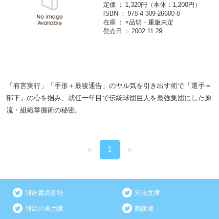
定価
1,320円（本体：1,200円）
ISBN
978-4-309-26600-8
在庫
×品切・重版未定
発売日
2002.11.29
「有言実行」「手形＋最後通告」のヤル気を引き出す術で「選手＝
部下」の心を掴み、就任一年目で伝統球団巨人を最強集団にした原
流・組織掌握術の秘密。
«
1
»
河出書房新社
河出文庫
河出の実用書
翻訳書