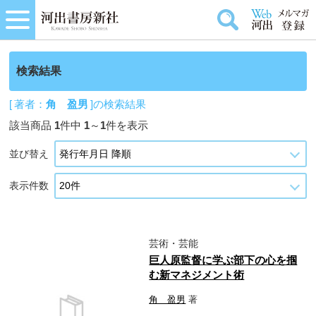
検索結果
[ 著者：
角 盈男
]の検索結果
該当商品
1
件中
1
～
1
件を表示
並び替え
表示件数
芸術・芸能
巨人原監督に学ぶ部下の心を掴
む新マネジメント術
角 盈男
著