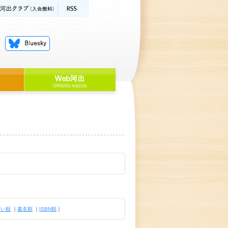
古い順
｜
書名順
｜
ISBN順
｜