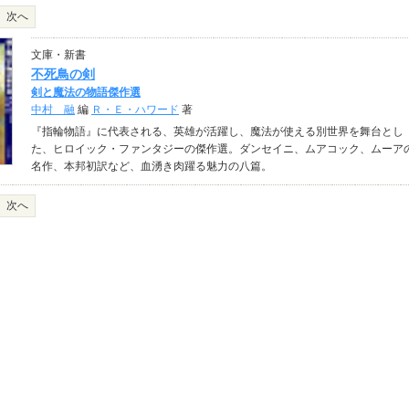
次へ
文庫・新書
不死鳥の剣
剣と魔法の物語傑作選
中村 融
編
Ｒ・Ｅ・ハワード
著
『指輪物語』に代表される、英雄が活躍し、魔法が使える別世界を舞台とし
た、ヒロイック・ファンタジーの傑作選。ダンセイニ、ムアコック、ムーア
名作、本邦初訳など、血湧き肉躍る魅力の八篇。
次へ