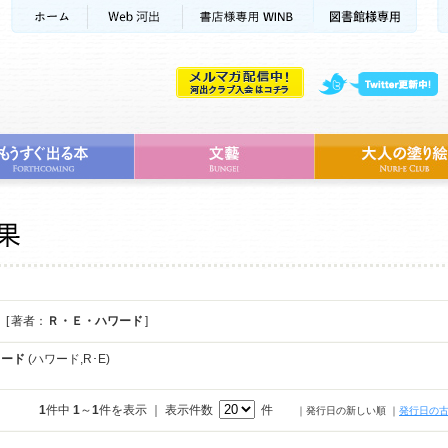
[ 著者：
Ｒ・Ｅ・ハワード
]
ワード
(ハワード,R･E)
1
件中
1
～
1
件を表示 ｜ 表示件数
件
｜発行日の新しい順
｜
発行日の