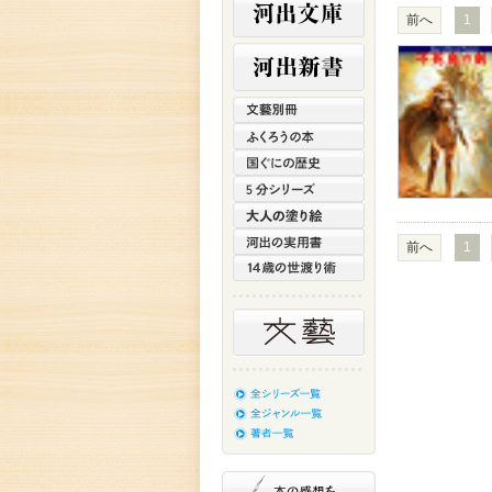
前へ
1
前へ
1