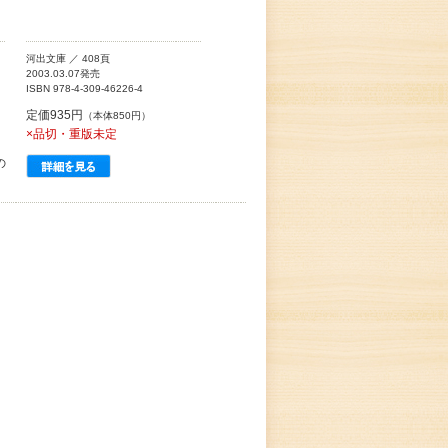
河出文庫 ／ 408頁
2003.03.07発売
ISBN 978-4-309-46226-4
定価935円
（本体850円）
×品切・重版未定
の