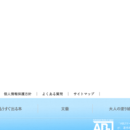
「ABJ
が、著作