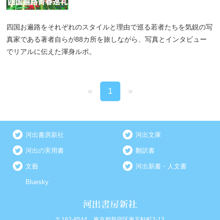
四国お遍路をそれぞれのスタイルと理由で巡る若者たちを気鋭の写
真家である著者自らが88カ所を旅しながら、写真とインタビュー
でリアルに伝えた渾身ルポ。
«
1
»
河出書房新社
河出文庫
河出の実用書
翻訳書
文藝
河出新書・人文書
Bluesky
〒162-8544 東京都新宿区東五軒町2-13