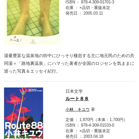
ISBN
978-4-309-01701-3
在庫
×品切・重版未定
発売日
2005.03.11
湯量豊富な温泉地の街中にひっそり棲息する主に地元民のための共
同湯＝「路地裏温泉」にハマった著者が全国のロジセンを気ままに
巡った写真＆エッセイ紀行。
日本文学
ルート８８
小林 キユウ
著
定価
1,870円（本体：1,700円）
ISBN
978-4-309-01533-0
在庫
×品切・重版未定
発売日
2003.04.18