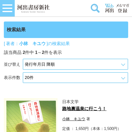
検索結果
[ 著者：
小林 キユウ
]の検索結果
該当商品
2
件中
1
～
2
件を表示
並び替え
表示件数
日本文学
路地裏温泉に行こう！
小林 キユウ
著
定価
1,650円（本体：1,500円）