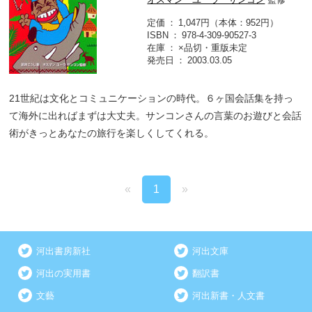
定価
1,047円（本体：952円）
ISBN
978-4-309-90527-3
在庫
×品切・重版未定
発売日
2003.03.05
21世紀は文化とコミュニケーションの時代。６ヶ国会話集を持っ
て海外に出ればまずは大丈夫。サンコンさんの言葉のお遊びと会話
術がきっとあなたの旅行を楽しくしてくれる。
«
1
»
河出書房新社
河出文庫
河出の実用書
翻訳書
文藝
河出新書・人文書