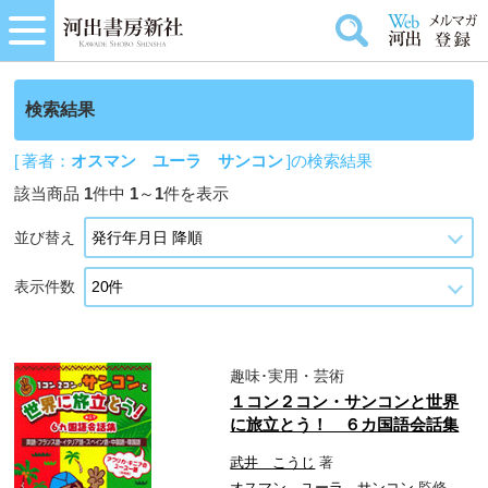
検索結果
[ 著者：
オスマン ユーラ サンコン
]の検索結果
該当商品
1
件中
1
～
1
件を表示
並び替え
表示件数
趣味･実用・芸術
１コン２コン・サンコンと世界
に旅立とう！ ６カ国語会話集
武井 こうじ
著
オスマン ユーラ サンコン
監修