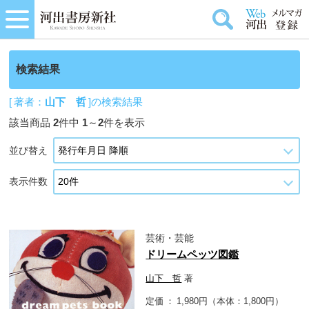
検索結果
[ 著者：
山下 哲
]の検索結果
該当商品
2
件中
1
～
2
件を表示
並び替え
表示件数
芸術・芸能
ドリームペッツ図鑑
山下 哲
著
定価
1,980円（本体：1,800円）