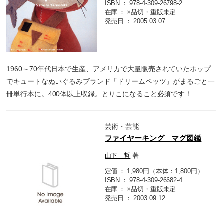
ISBN
978-4-309-26798-2
在庫
×品切・重版未定
発売日
2005.03.07
1960～70年代日本で生産、アメリカで大量販売されていたポップ
でキュートなぬいぐるみブランド「ドリームペッツ」がまるごと一
冊単行本に。400体以上収録。とりこになること必須です！
芸術・芸能
ファイヤーキング マグ図鑑
山下 哲
著
定価
1,980円（本体：1,800円）
ISBN
978-4-309-26682-4
在庫
×品切・重版未定
発売日
2003.09.12