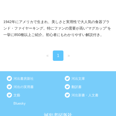
1942年にアメリカで生まれ、美しさと実用性で大人気の食器ブラ
ンド・ファイヤーキング。特にファンの需要が高い“マグカップ”を
一挙に850種以上ご紹介。初心者にもわかりやすい解説付き。
«
1
»
河出書房新社
河出文庫
河出の実用書
翻訳書
文藝
河出新書・人文書
Bluesky