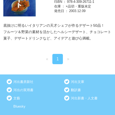
ISBN
978-4-309-26711-1
在庫
×品切・重版未定
発売日
2003.12.09
底抜けに明るいイタリアンの天才シェフが作るデザート50品！
フルーツ＆野菜の素材を活かしたヘルシーデザート、チョコレート
菓子、デザートドリンクなど、アイデアと遊び心満載。
«
1
»
河出書房新社
河出文庫
河出の実用書
翻訳書
文藝
河出新書・人文書
Bluesky