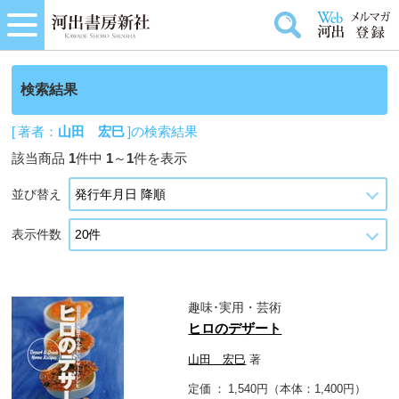
検索結果
[ 著者：
山田 宏巳
]の検索結果
該当商品
1
件中
1
～
1
件を表示
並び替え
表示件数
趣味･実用・芸術
ヒロのデザート
山田 宏巳
著
定価
1,540円（本体：1,400円）