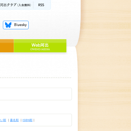
古い順
｜
書名順
｜
ISBN順
｜