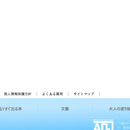
「ABJ
が、著作