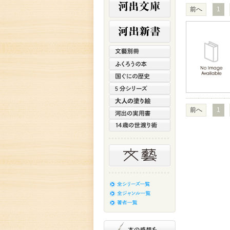
前へ
1
前へ
1