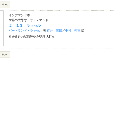
次へ
オンデマンド本
世界の大思想 オンデマンド
２―１３ ラッセル
バートランド・ラッセル
著
市井 三郎
／
中村 秀吉
訳
社会改造の諸原理/数理哲学入門他
次へ