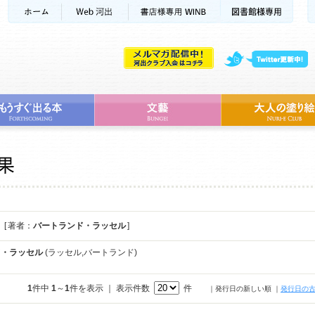
[ 著者：
バートランド・ラッセル
]
ド・ラッセル
(ラッセル,バートランド)
1
件中
1
～
1
件を表示 ｜ 表示件数
件
｜発行日の新しい順
｜
発行日の