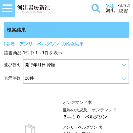
検索結果
[ 著者：
アンリ・ベルグソン
]の検索結果
該当商品
1
件中
1
～
1
件を表示
並び替え
表示件数
オンデマンド本
世界の大思想 オンデマンド
３―１０ ベルグソン
アンリ・ベルグソン
著