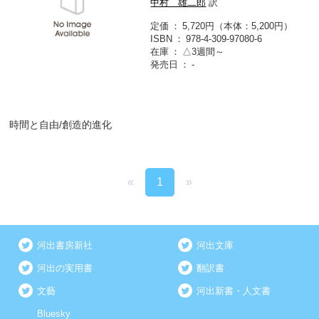
中村 雄二郎
訳
定価
5,720円（本体：5,200円）
ISBN
978-4-309-97080-6
在庫
△3週間～
発売日
-
時間と自由/創造的進化
«
1
»
河出書房新社
河出文庫
河出の実用書
翻訳書
文藝
河出新書・人文書
Bluesky