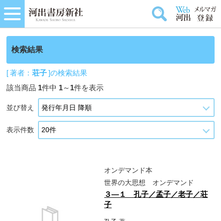
検索結果
[ 著者：
荘子
]の検索結果
該当商品
1
件中
1
～
1
件を表示
並び替え
表示件数
オンデマンド本
世界の大思想 オンデマンド
３―１ 孔子／孟子／老子／荘
子