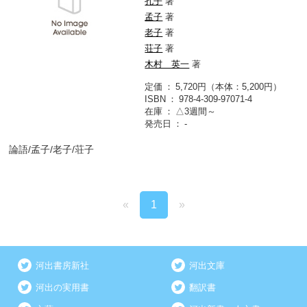
孔子
著
孟子
著
老子
著
荘子
著
木村 英一
著
定価
5,720円（本体：5,200円）
ISBN
978-4-309-97071-4
在庫
△3週間～
発売日
-
論語/孟子/老子/荘子
«
1
»
河出書房新社
河出文庫
河出の実用書
翻訳書