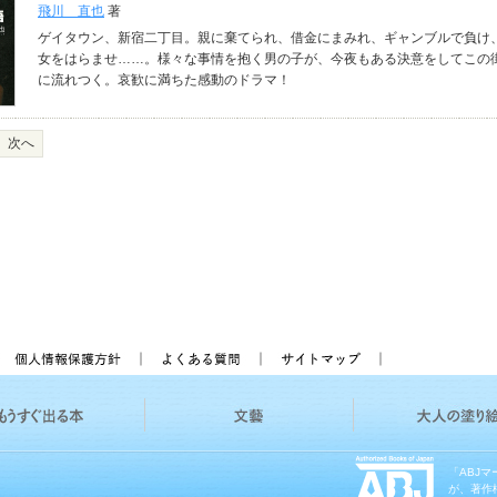
飛川 直也
著
ゲイタウン、新宿二丁目。親に棄てられ、借金にまみれ、ギャンブルで負け
女をはらませ……。様々な事情を抱く男の子が、今夜もある決意をしてこの
に流れつく。哀歓に満ちた感動のドラマ！
次へ
「ABJ
が、著作