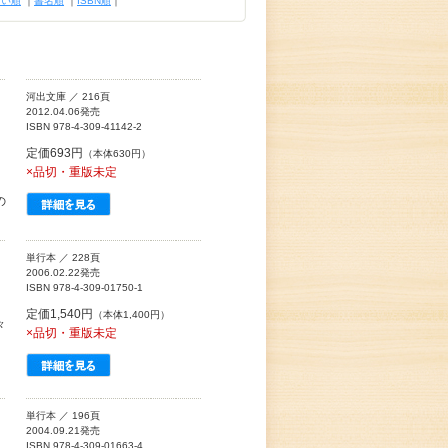
古い順
｜
書名順
｜
ISBN順
｜
河出文庫 ／ 216頁
2012.04.06発売
ISBN 978-4-309-41142-2
定価693円
（本体630円）
×品切・重版未定
、
の
単行本 ／ 228頁
2006.02.22発売
ISBN 978-4-309-01750-1
定価1,540円
（本体1,400円）
々
×品切・重版未定
。
単行本 ／ 196頁
2004.09.21発売
ISBN 978-4-309-01663-4