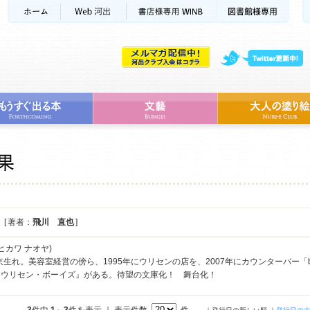
[ 著者：
飛川 直也
]
ヒカワ ナオヤ)
東京生れ。美容室経営の傍ら、1995年にウリセンの店を、2007年にカウンターバー「
目ウリセン・ボーイズ』がある。待望の文庫化！ 舞台化！