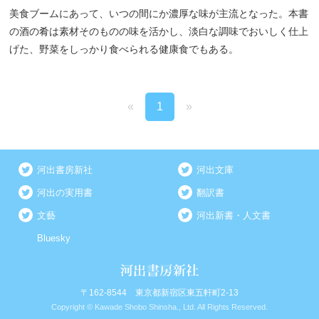
美食ブームにあって、いつの間にか濃厚な味が主流となった。本書
の酒の肴は素材そのものの味を活かし、淡白な調味でおいしく仕上
げた、野菜をしっかり食べられる健康食でもある。
«
1
»
河出書房新社
河出文庫
河出の実用書
翻訳書
文藝
河出新書・人文書
Bluesky
〒162-8544 東京都新宿区東五軒町2-13
Copyright © Kawade Shobo Shinsha., Ltd. All Rights Reserved.