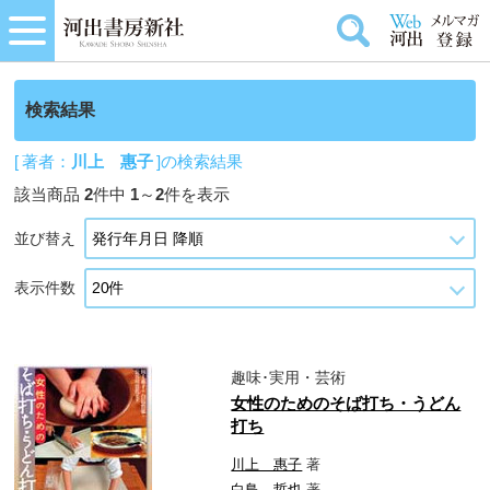
検索結果
[ 著者：
川上 惠子
]の検索結果
該当商品
2
件中
1
～
2
件を表示
並び替え
表示件数
趣味･実用・芸術
女性のためのそば打ち・うどん
打ち
川上 惠子
著
白鳥 哲也
著