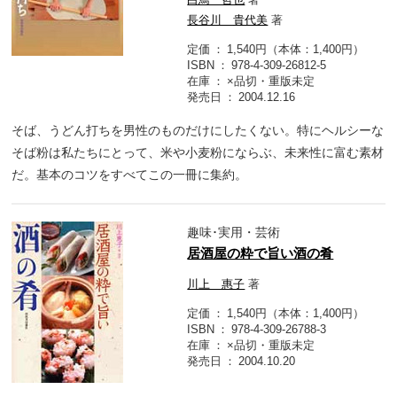
長谷川 貴代美
著
定価
1,540円（本体：1,400円）
ISBN
978-4-309-26812-5
在庫
×品切・重版未定
発売日
2004.12.16
そば、うどん打ちを男性のものだけにしたくない。特にヘルシーな
そば粉は私たちにとって、米や小麦粉にならぶ、未来性に富む素材
だ。基本のコツをすべてこの一冊に集約。
趣味･実用・芸術
居酒屋の粋で旨い酒の肴
川上 惠子
著
定価
1,540円（本体：1,400円）
ISBN
978-4-309-26788-3
在庫
×品切・重版未定
発売日
2004.10.20