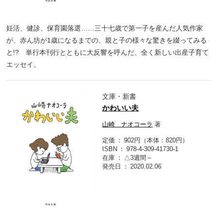
妊活、健診、保育園落選……三十七歳で第一子を産んだ人気作家
が、赤ん坊が1歳になるまでの、親と子の様々な驚きを綴ってみる
と!? 単行本刊行とともに大反響を呼んだ、全く新しい出産子育て
エッセイ。
文庫・新書
かわいい夫
山崎 ナオコーラ
著
定価
902円（本体：820円）
ISBN
978-4-309-41730-1
在庫
△3週間～
発売日
2020.02.06