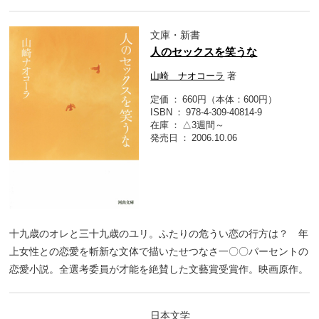
文庫・新書
人のセックスを笑うな
山崎 ナオコーラ
著
定価
660円（本体：600円）
ISBN
978-4-309-40814-9
在庫
△3週間～
発売日
2006.10.06
十九歳のオレと三十九歳のユリ。ふたりの危うい恋の行方は？ 年
上女性との恋愛を斬新な文体で描いたせつなさ一〇〇パーセントの
恋愛小説。全選考委員が才能を絶賛した文藝賞受賞作。映画原作。
日本文学