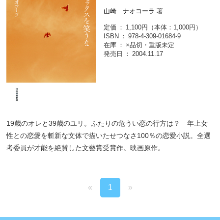
山崎 ナオコーラ
著
定価
1,100円（本体：1,000円）
ISBN
978-4-309-01684-9
在庫
×品切・重版未定
発売日
2004.11.17
19歳のオレと39歳のユリ。ふたりの危うい恋の行方は？ 年上女
性との恋愛を斬新な文体で描いたせつなさ100％の恋愛小説。全選
考委員が才能を絶賛した文藝賞受賞作。映画原作。
«
1
»