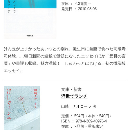
在庫
△3週間～
発売日
2010.08.06
けん玉が上手かったあいつとの別れ、誕生日に自腹で食べた高級寿
司体験……朝日新聞の連載で話題になったエッセイほか「受賞の言
葉」や書評も収録。魅力満載！ しゅわっとはじける、初の微炭酸
エッセイ。
文庫・新書
浮世でランチ
山崎 ナオコーラ
著
定価
594円（本体：540円）
ISBN
978-4-309-40976-4
在庫
×品切・重版未定