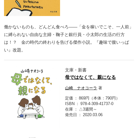
働かないものも、どんどん食べろ――「金を稼いでこそ、一人前」
に縛られない自由な主婦・鞠子と銀行員・小太郎の生活の行方
は！？ 金の時代の終わりを告げる傑作小説。『趣味で腹いっぱ
い』改題。
文庫・新書
母ではなくて、親になる
山崎 ナオコーラ
著
定価
869円（本体：790円）
ISBN
978-4-309-41737-0
在庫
△3週間～
発売日
2020.03.06