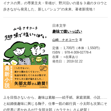
イナスの男」の専業主夫・常雄が、野川沿いの道を３歳のタロウと
歩きながら発見した、新しい“シュフ”の未来。著者新境地！
日本文学
趣味で腹いっぱい
山崎 ナオコーラ
著
定価
1,705円（本体：1,550円）
ISBN
978-4-309-02778-4
在庫
○在庫あり
発売日
2019.02.22
上を目指さないから、趣味は素敵――絵手紙、家庭菜園、小説……
と結婚後趣味に興じる鞠子。仕事一筋の銀行員・小太郎も次第にそ
の世界に惹かれるが!? 矢部太郎（カラテカ）さん絶賛！