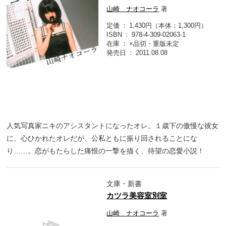
山崎 ナオコーラ
著
定価
1,430円（本体：1,300円）
ISBN
978-4-309-02063-1
在庫
×品切・重版未定
発売日
2011.08.08
人気写真家ニキのアシスタントになったオレ。１歳下の傲慢な彼女
に、心ひかれたオレだが、公私ともに振り回されることにな
り……。恋がもたらした痛恨の一撃を描く、待望の恋愛小説！
文庫・新書
カツラ美容室別室
山崎 ナオコーラ
著