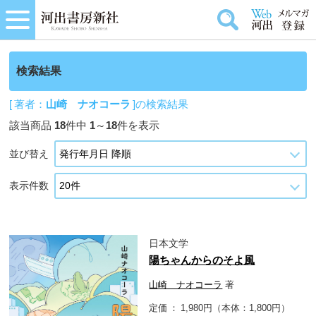
検索結果
[ 著者：
山崎 ナオコーラ
]の検索結果
該当商品
18
件中
1
～
18
件を表示
並び替え
表示件数
日本文学
陽ちゃんからのそよ風
山崎 ナオコーラ
著
定価
1,980円（本体：1,800円）