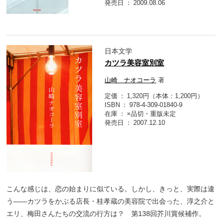
発売日
2009.08.06
日本文学
カツラ美容室別室
山崎 ナオコーラ
著
定価
1,320円（本体：1,200円）
ISBN
978-4-309-01840-9
在庫
×品切・重版未定
発売日
2007.12.10
こんな感じは、恋の始まりに似ている。しかし、きっと、実際は違
う――カツラをかぶる店長・桂孝蔵の美容院で出会った、淳之介と
エリ、梅田さんたちの交流の行方は？ 第138回芥川賞候補作。