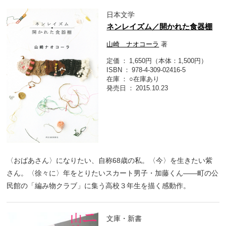
日本文学
ネンレイズム／開かれた食器棚
山崎 ナオコーラ
著
定価
1,650円（本体：1,500円）
ISBN
978-4-309-02416-5
在庫
○在庫あり
発売日
2015.10.23
〈おばあさん〉になりたい、自称68歳の私。〈今〉を生きたい紫
さん。〈徐々に〉年をとりたいスカート男子・加藤くん――町の公
民館の「編み物クラブ」に集う高校３年生を描く感動作。
文庫・新書