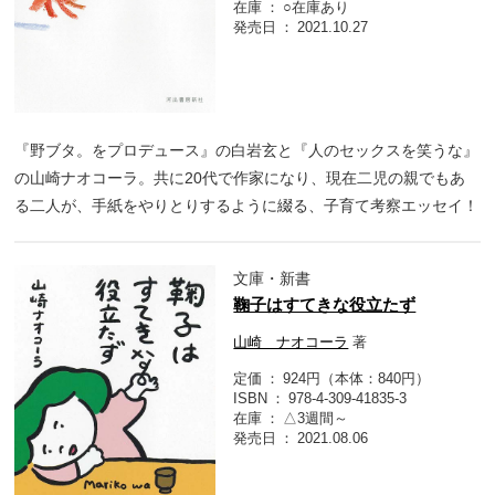
在庫
○在庫あり
発売日
2021.10.27
『野ブタ。をプロデュース』の白岩玄と『人のセックスを笑うな』
の山崎ナオコーラ。共に20代で作家になり、現在二児の親でもあ
る二人が、手紙をやりとりするように綴る、子育て考察エッセイ！
文庫・新書
鞠子はすてきな役立たず
山崎 ナオコーラ
著
定価
924円（本体：840円）
ISBN
978-4-309-41835-3
在庫
△3週間～
発売日
2021.08.06