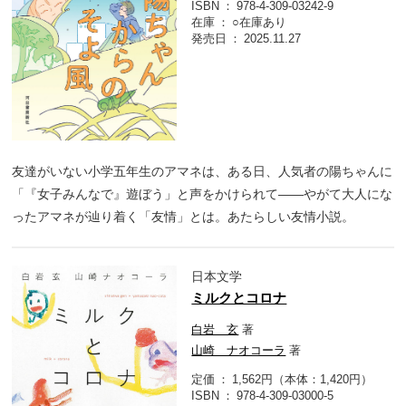
ISBN
978-4-309-03242-9
在庫
○在庫あり
発売日
2025.11.27
友達がいない小学五年生のアマネは、ある日、人気者の陽ちゃんに
「『女子みんなで』遊ぼう」と声をかけられて――やがて大人にな
ったアマネが辿り着く「友情」とは。あたらしい友情小説。
日本文学
ミルクとコロナ
白岩 玄
著
山崎 ナオコーラ
著
定価
1,562円（本体：1,420円）
ISBN
978-4-309-03000-5