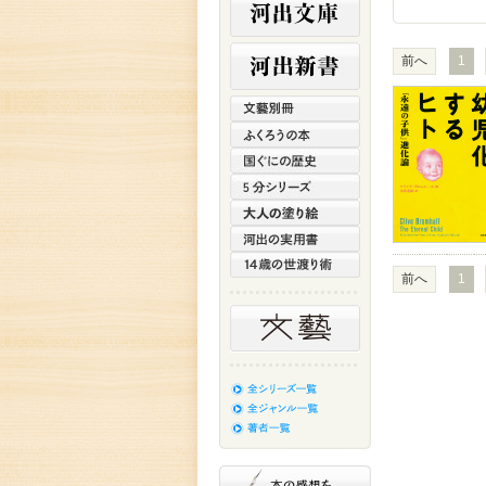
前へ
1
前へ
1