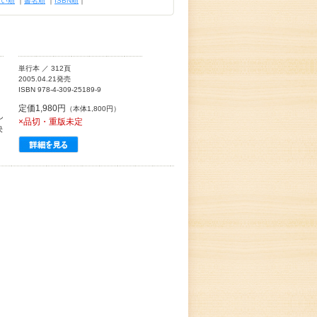
古い順
｜
書名順
｜
ISBN順
｜
単行本 ／ 312頁
2005.04.21発売
ISBN 978-4-309-25189-9
定価1,980円
（本体1,800円）
し
×品切・重版未定
決