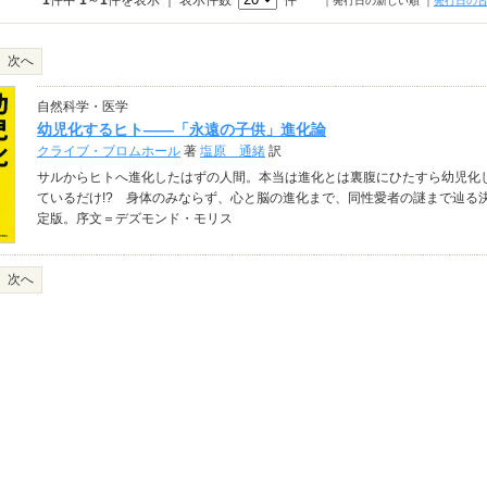
1
件中
1
～
1
件を表示 ｜ 表示件数
件
｜発行日の新しい順
｜
発行日の
次へ
自然科学・医学
幼児化するヒト――「永遠の子供」進化論
クライブ・ブロムホール
著
塩原 通緒
訳
サルからヒトへ進化したはずの人間。本当は進化とは裏腹にひたすら幼児化
ているだけ!? 身体のみならず、心と脳の進化まで、同性愛者の謎まで辿る
定版。序文＝デズモンド・モリス
次へ