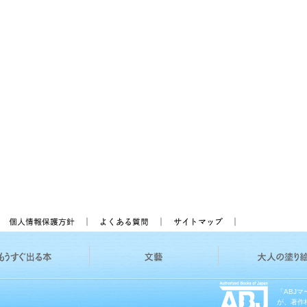
「ABJ
が、著作