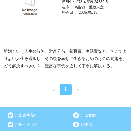
ISBN
978-4-309-24382-5
在庫
×品切・重版未定
発売日
2006.05.18
離婚という人生の岐路。財産分与、養育費、生活費など、そこでよ
りよい人生を選択し、その後を幸せに生きるためのお金の問題を、
どう解決すべきか？ 豊富な事例を通して丁寧に解説する。
«
1
»
河出書房新社
河出文庫
河出の実用書
翻訳書