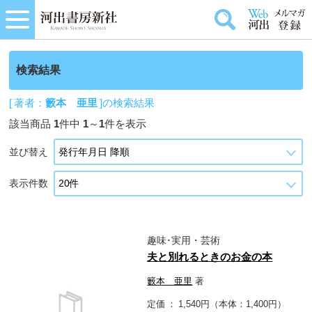
検索結果
[ 著者：
籔本 亜里
]の検索結果
該当商品
1
件中
1
～
1
件を表示
並び替え
表示件数
趣味･実用・芸術
夫と別れるときのお金の本
籔本 亜里
著
定価
1,540円（本体：1,400円）