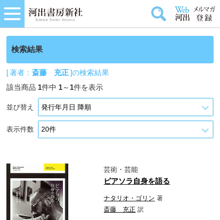
検索結果
[ 著者：
斎藤 充正
]の検索結果
該当商品
1
件中
1
～
1
件を表示
並び替え
表示件数
芸術・芸能
ピアソラ自身を語る
ナタリオ・ゴリン
著
斎藤 充正
訳