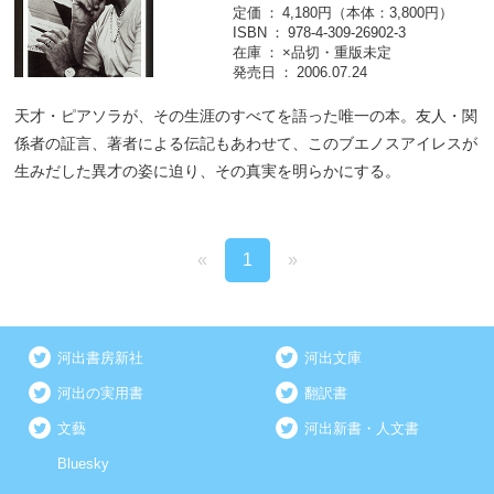
定価
4,180円（本体：3,800円）
ISBN
978-4-309-26902-3
在庫
×品切・重版未定
発売日
2006.07.24
天才・ピアソラが、その生涯のすべてを語った唯一の本。友人・関
係者の証言、著者による伝記もあわせて、このブエノスアイレスが
生みだした異才の姿に迫り、その真実を明らかにする。
«
1
»
河出書房新社
河出文庫
河出の実用書
翻訳書
文藝
河出新書・人文書
Bluesky