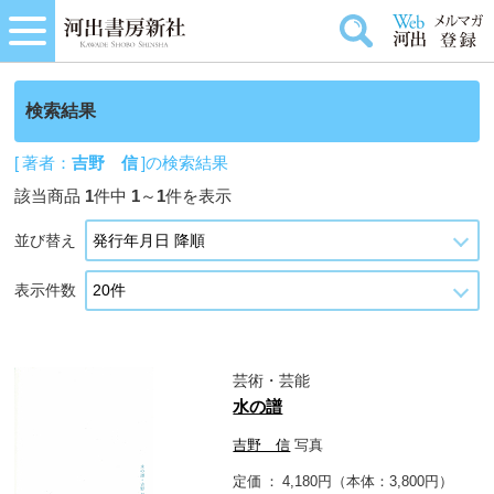
検索結果
[ 著者：
吉野 信
]の検索結果
該当商品
1
件中
1
～
1
件を表示
並び替え
表示件数
芸術・芸能
水の譜
吉野 信
写真
定価
4,180円（本体：3,800円）