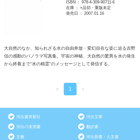
ISBN
978-4-309-90711-6
在庫
×品切・重版未定
発売日
2007.01.16
大自然のなか、知られざる水の自由奔放・変幻自在な姿に迫る吉野
信の感動のパノラマ写真集。宇宙の神秘、大自然の驚異を水の発生
から終着まで“水の精霊”のメッセージとして発信する。
«
1
»
河出書房新社
河出文庫
河出の実用書
翻訳書
文藝
河出新書・人文書