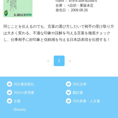
ISBN
978-4-309-50358-5
在庫
×品切・重版未定
発売日
2009.08.26
同じことを伝えるのでも、言葉の選び方しだいで相手の受け取り方
は大きく変わる。不遜な印象や誤解を与える言葉を徹底チェック
し、仕事相手に好印象と信頼感を与える日本語表現を伝授する！
«
1
»
河出書房新社
河出文庫
河出の実用書
翻訳書
文藝
河出新書・人文書
Bluesky