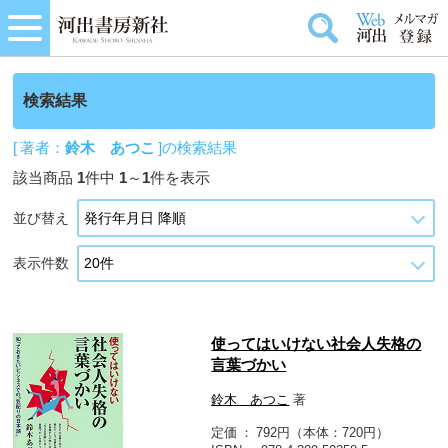
検索結果
[ 著者：
鈴木 あつこ
]の検索結果
該当商品
1
件中
1
～
1
件を表示
並び替え
表示件数
使ってはいけない社会人失格の
言葉づかい
鈴木 あつこ
著
定価
792円（本体：720円）