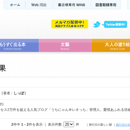
[ 著者：
しっぽ
]
ポ)
クセス2万件を超える人気ブログ「うちにゃん＠レオっち」管理人。愛情あふれる目
2
件中
1
～
2
件を表示 ｜ 表示件数
件
｜発行日の新しい順
｜
発行日の