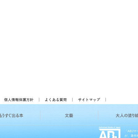
「ABJ
が、著作