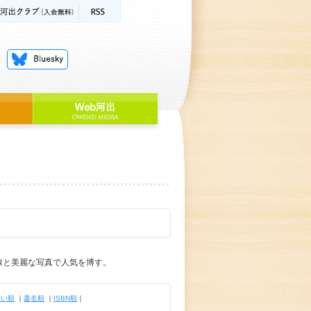
線と美麗な写真で人気を博す。
古い順
｜
書名順
｜
ISBN順
｜