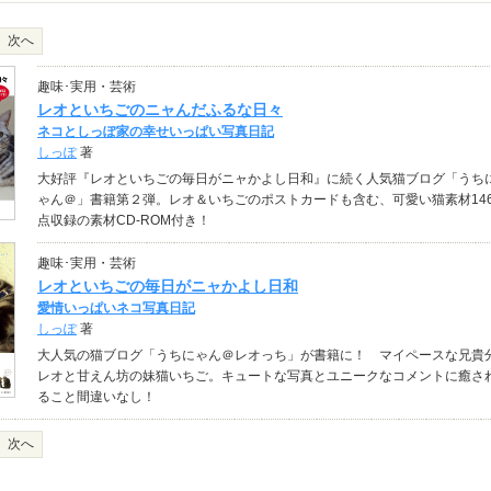
次へ
趣味･実用・芸術
レオといちごのニャんだふるな日々
ネコとしっぽ家の幸せいっぱい写真日記
しっぽ
著
大好評『レオといちごの毎日がニャかよし日和』に続く人気猫ブログ「うち
ゃん＠」書籍第２弾。レオ＆いちごのポストカードも含む、可愛い猫素材14
点収録の素材CD-ROM付き！
趣味･実用・芸術
レオといちごの毎日がニャかよし日和
愛情いっぱいネコ写真日記
しっぽ
著
大人気の猫ブログ「うちにゃん＠レオっち」が書籍に！ マイペースな兄貴
レオと甘えん坊の妹猫いちご。キュートな写真とユニークなコメントに癒さ
ること間違いなし！
次へ