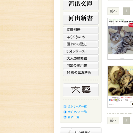
前へ
1
前へ
1