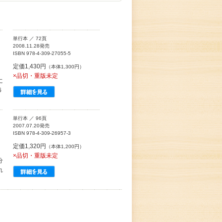
単行本 ／ 72頁
2008.11.28発売
ISBN 978-4-309-27055-5
定価1,430円
（本体1,300円）
×品切・重版未定
に
6
単行本 ／ 96頁
2007.07.20発売
ISBN 978-4-309-26957-3
定価1,320円
（本体1,200円）
×品切・重版未定
分
れ