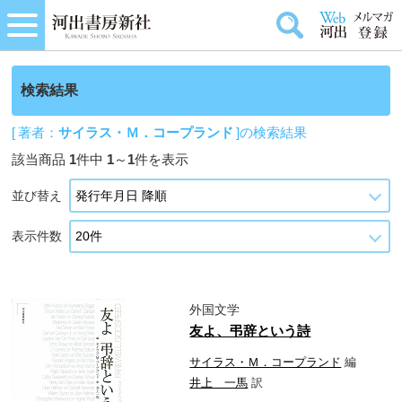
検索結果
[ 著者：
サイラス・Ｍ．コープランド
]の検索結果
該当商品
1
件中
1
～
1
件を表示
並び替え
表示件数
外国文学
友よ、弔辞という詩
サイラス・Ｍ．コープランド
編
井上 一馬
訳