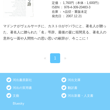
定価
1,760円（本体：1,600円）
ISBN
978-4-309-20483-3
在庫
×品切・重版未定
発売日
2007.12.21
マドンナがヴェルサーチに、カストロがゲバラにと、著名人が贈っ
た、著名人に贈られた「名」弔辞。最後の宴に垣間見る、著名人の
意外な一面や人間性への思い思いの献辞が、今ここに！
«
1
»
河出書房新社
河出文庫
河出の実用書
翻訳書
文藝
河出新書・人文書
Bluesky