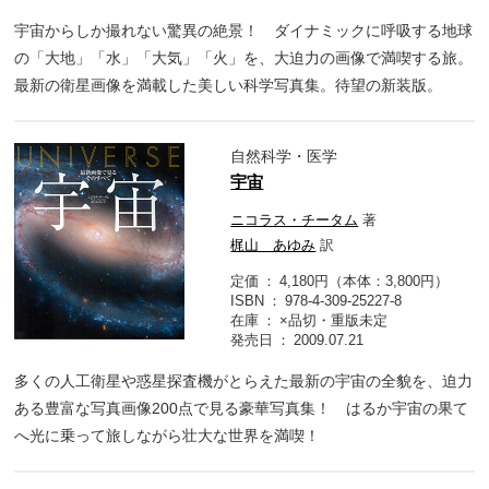
宇宙からしか撮れない驚異の絶景！ ダイナミックに呼吸する地球
の「大地」「水」「大気」「火」を、大迫力の画像で満喫する旅。
最新の衛星画像を満載した美しい科学写真集。待望の新装版。
自然科学・医学
宇宙
ニコラス・チータム
著
梶山 あゆみ
訳
定価
4,180円（本体：3,800円）
ISBN
978-4-309-25227-8
在庫
×品切・重版未定
発売日
2009.07.21
多くの人工衛星や惑星探査機がとらえた最新の宇宙の全貌を、迫力
ある豊富な写真画像200点で見る豪華写真集！ はるか宇宙の果て
へ光に乗って旅しながら壮大な世界を満喫！