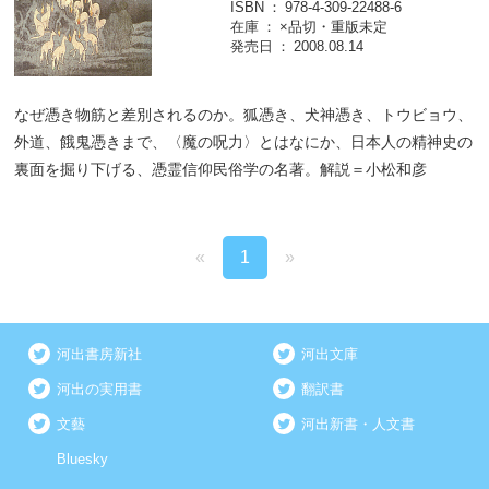
ISBN
978-4-309-22488-6
在庫
×品切・重版未定
発売日
2008.08.14
なぜ憑き物筋と差別されるのか。狐憑き、犬神憑き、トウビョウ、
外道、餓鬼憑きまで、〈魔の呪力〉とはなにか、日本人の精神史の
裏面を掘り下げる、憑霊信仰民俗学の名著。解説＝小松和彦
«
1
»
河出書房新社
河出文庫
河出の実用書
翻訳書
文藝
河出新書・人文書
Bluesky