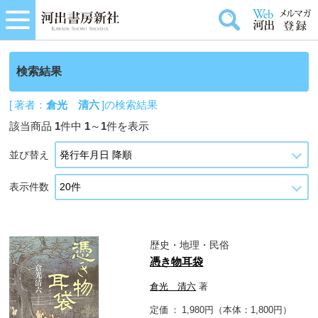
検索結果
[ 著者：
倉光 清六
]の検索結果
該当商品
1
件中
1
～
1
件を表示
並び替え
表示件数
歴史・地理・民俗
憑き物耳袋
倉光 清六
著
定価
1,980円（本体：1,800円）