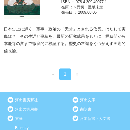
ISBN
978-4-309-40977-1
在庫
×品切・重版未定
発売日
2009.08.06
日本史上に輝く、軍事・政治の「天才」とされる信長。はたして実
像は？ その生涯と事績を、最新の研究成果をもとに、桶狭間から
本能寺の変まで徹底的に検証する。歴史の常識をくつがえす画期的
信長論。
«
1
»
河出書房新社
河出文庫
河出の実用書
翻訳書
文藝
河出新書・人文書
Bluesky