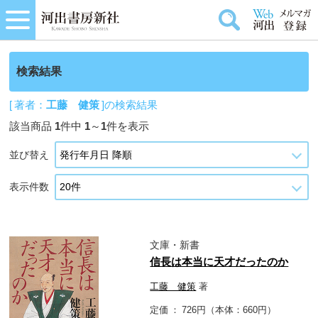
検索結果
[ 著者：
工藤 健策
]の検索結果
該当商品
1
件中
1
～
1
件を表示
並び替え
表示件数
文庫・新書
信長は本当に天才だったのか
工藤 健策
著
定価
726円（本体：660円）