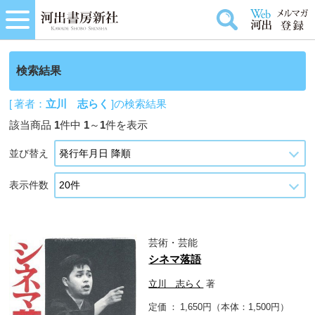
検索結果
[ 著者：
立川 志らく
]の検索結果
該当商品
1
件中
1
～
1
件を表示
並び替え
表示件数
芸術・芸能
シネマ落語
立川 志らく
著
定価
1,650円（本体：1,500円）