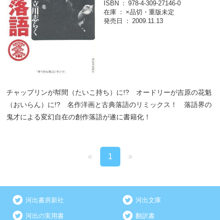
ISBN
978-4-309-27146-0
在庫
×品切・重版未定
発売日
2009.11.13
チャップリンが幇間（たいこ持ち）に!? オードリーが吉原の花魁
（おいらん）に!? 名作洋画と古典落語のリミックス！ 落語界の
鬼才による変幻自在の創作落語が遂に書籍化！
«
1
»
河出書房新社
河出文庫
河出の実用書
翻訳書