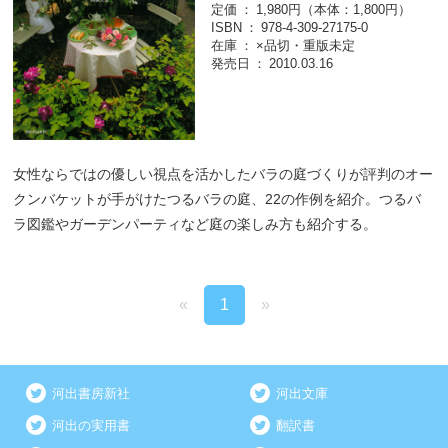
定価
1,980円（本体：1,800円）
ISBN
978-4-309-27175-0
在庫
×品切・重版未定
発売日
2010.03.16
女性ならではの優しい視点を活かしたバラの庭づくりが評判のオー
クンバケットが手がけたつるバラの庭、22の作例を紹介。つるバ
ラ図鑑やガーデンパーティなど庭の楽しみ方も紹介する。
«
1
»
河出書房新社
河出文庫
河出の実用書
翻訳書