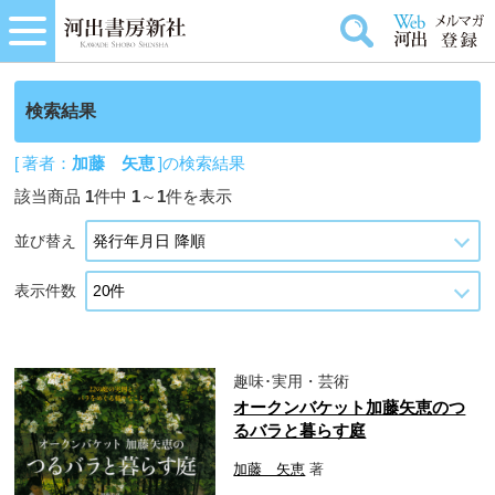
検索結果
[ 著者：
加藤 矢恵
]の検索結果
該当商品
1
件中
1
～
1
件を表示
並び替え
表示件数
趣味･実用・芸術
オークンバケット加藤矢恵のつ
るバラと暮らす庭
加藤 矢恵
著