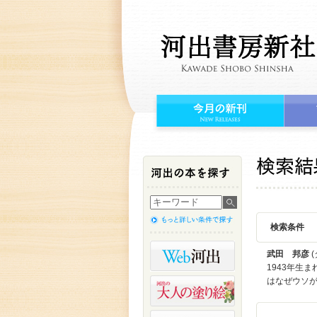
検索条件
武田 邦彦
(
1943年生
はなぜウソ