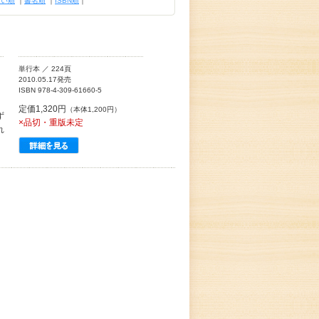
古い順
｜
書名順
｜
ISBN順
｜
単行本 ／ 224頁
2010.05.17発売
ISBN 978-4-309-61660-5
定価1,320円
（本体1,200円）
ず
×品切・重版未定
れ