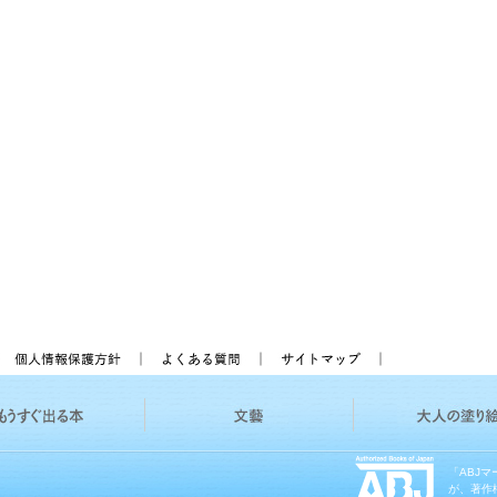
「ABJ
が、著作