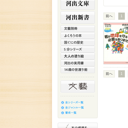
前へ
1
前へ
1