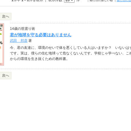
1
件中
1
～
1
件を表示 ｜ 表示件数
件
｜発行日の新しい順
｜
発行日の
次へ
14歳の世渡り術
君が地球を守る必要はありません
武田 邦彦
著
今、君の友達に、環境のせいで体を悪くしている人はいますか？ いないは
です。実は、僕らの住む地球って危なくないんです。学校じゃ学べない、こ
からの環境を生き抜くための教科書。
次へ