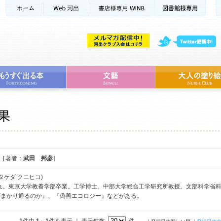
[ 著者：
武田 邦彦
]
タケダ クニヒコ)
まれ。東京大学教養学部卒業。工学博士。中部大学総合工学研究所教授。文部科学省
がまかり通るのか』、『偽善エコロジー』などがある。