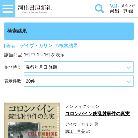
検索結果
[ 著者：
デイヴ・カリン
]の検索結果
該当商品
1
件中
1
～
1
件を表示
並び替え
表示件数
ノンフィクション
コロンバイン銃乱射事件の真実
デイヴ・カリン
著
堀江 里美
訳