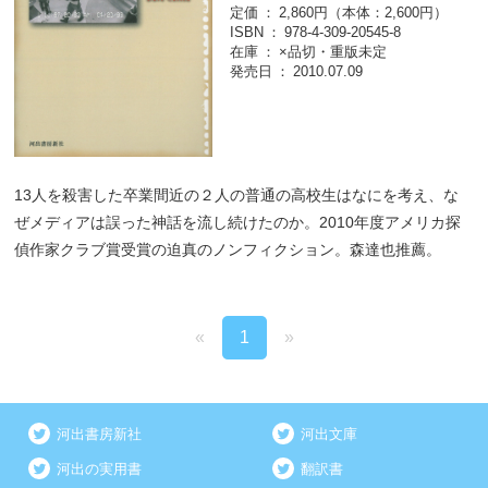
定価
2,860円（本体：2,600円）
ISBN
978-4-309-20545-8
在庫
×品切・重版未定
発売日
2010.07.09
13人を殺害した卒業間近の２人の普通の高校生はなにを考え、な
ぜメディアは誤った神話を流し続けたのか。2010年度アメリカ探
偵作家クラブ賞受賞の迫真のノンフィクション。森達也推薦。
«
1
»
河出書房新社
河出文庫
河出の実用書
翻訳書