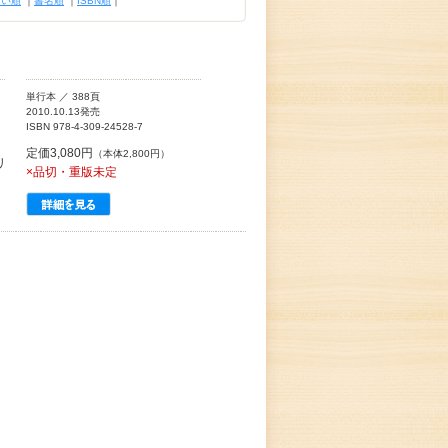
古い順
｜
書名順
｜
ISBN順
｜
単行本 ／ 388頁
2010.10.13発売
ISBN 978-4-309-24528-7
定価3,080円
（本体2,800円）
リ
×品切・重版未定