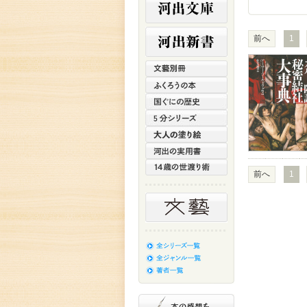
前へ
1
前へ
1