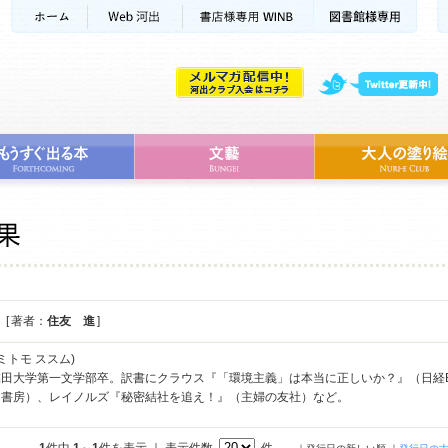
[ 著者：
住友 進
]
ミトモ ススム)
田大学第一文学部卒。訳書にクラウス『「環境主義」は本当に正しいか？』（日経B
和書房）、レイノルズ『秘密結社を追え！』（主婦の友社）など。