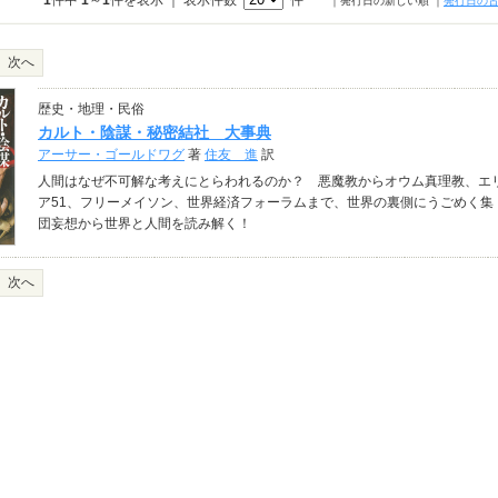
1
件中
1
～
1
件を表示 ｜ 表示件数
件
｜発行日の新しい順
｜
発行日の
次へ
歴史・地理・民俗
カルト・陰謀・秘密結社 大事典
アーサー・ゴールドワグ
著
住友 進
訳
人間はなぜ不可解な考えにとらわれるのか？ 悪魔教からオウム真理教、エ
ア51、フリーメイソン、世界経済フォーラムまで、世界の裏側にうごめく集
団妄想から世界と人間を読み解く！
次へ