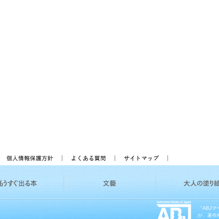
「ABJ
が、著作