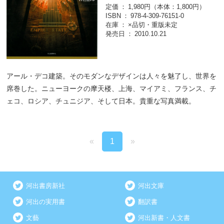
定価
1,980円（本体：1,800円）
ISBN
978-4-309-76151-0
在庫
×品切・重版未定
発売日
2010.10.21
アール・デコ建築。そのモダンなデザインは人々を魅了し、世界を
席巻した。ニューヨークの摩天楼、上海、マイアミ、フランス、チ
ェコ、ロシア、チュニジア、そして日本。貴重な写真満載。
«
1
»
河出書房新社
河出文庫
河出の実用書
翻訳書
文藝
河出新書・人文書