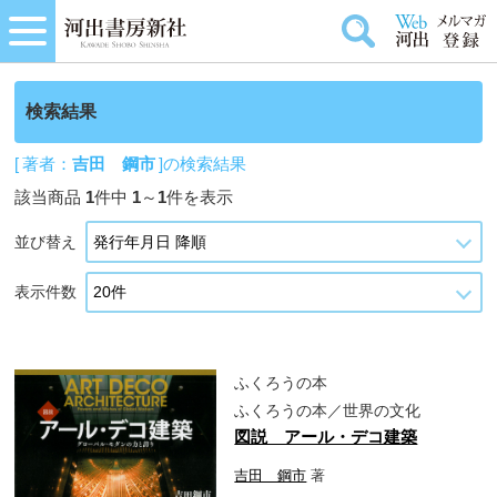
検索結果
[ 著者：
吉田 鋼市
]の検索結果
該当商品
1
件中
1
～
1
件を表示
並び替え
表示件数
ふくろうの本
ふくろうの本／世界の文化
図説 アール・デコ建築
吉田 鋼市
著