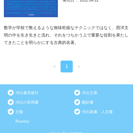
発売日
2011.04.22
数学が学校で教えるような無味乾燥なテクニックではなく、西洋文
明の中を生き生きと流れ、それをつちかう上で重要な役割を果たし
てきたことを明らかにする古典的名著。
«
1
»
河出書房新社
河出文庫
河出の実用書
翻訳書
文藝
河出新書・人文書
Bluesky