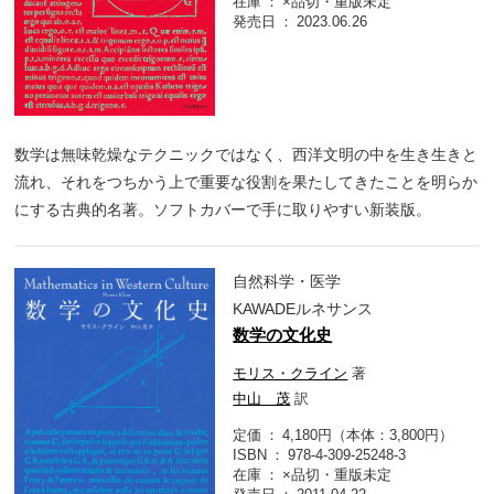
在庫
×品切・重版未定
発売日
2023.06.26
数学は無味乾燥なテクニックではなく、西洋文明の中を生き生きと
流れ、それをつちかう上で重要な役割を果たしてきたことを明らか
にする古典的名著。ソフトカバーで手に取りやすい新装版。
自然科学・医学
KAWADEルネサンス
数学の文化史
モリス・クライン
著
中山 茂
訳
定価
4,180円（本体：3,800円）
ISBN
978-4-309-25248-3
在庫
×品切・重版未定