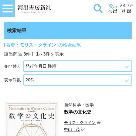
検索結果
[ 著者：
モリス・クライン
]の検索結果
該当商品
3
件中
1
～
3
件を表示
並び替え
表示件数
自然科学・医学
数学の文化史
モリス・クライン
著
中山 茂
訳