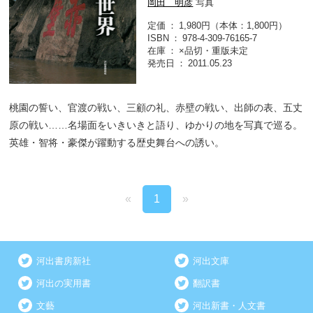
岡田 明彦
写真
定価
1,980円（本体：1,800円）
ISBN
978-4-309-76165-7
在庫
×品切・重版未定
発売日
2011.05.23
桃園の誓い、官渡の戦い、三顧の礼、赤壁の戦い、出師の表、五丈
原の戦い……名場面をいきいきと語り、ゆかりの地を写真で巡る。
英雄・智将・豪傑が躍動する歴史舞台への誘い。
«
1
»
河出書房新社
河出文庫
河出の実用書
翻訳書
文藝
河出新書・人文書