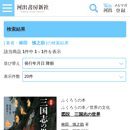
検索結果
[ 著者：
林田 慎之助
]の検索結果
該当商品
1
件中
1
～
1
件を表示
並び替え
表示件数
ふくろうの本
ふくろうの本／世界の文化
図説 三国志の世界
林田 慎之助
著