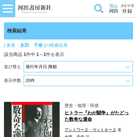
検索結果
[ 著者：
永田 千奈
]の検索結果
該当商品
1
件中
1
～
1
件を表示
並び替え
表示件数
歴史・地理・民俗
ヒトラー『わが闘争』がたどっ
た数奇な運命
アントワーヌ・ヴィトキーヌ
著
永田 千奈
訳