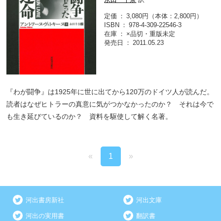
定価
3,080円（本体：2,800円）
ISBN
978-4-309-22546-3
在庫
×品切・重版未定
発売日
2011.05.23
『わが闘争』は1925年に世に出てから120万のドイツ人が読んだ。
読者はなぜヒトラーの真意に気がつかなかったのか？ それは今で
も生き延びているのか？ 資料を駆使して解く名著。
«
1
»
河出書房新社
河出文庫
河出の実用書
翻訳書