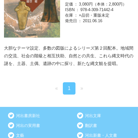
定価
3,080円（本体：2,800円）
ISBN
978-4-309-71442-4
在庫
×品切・重版未定
発売日
2011.06.16
大胆なテーマ設定、多数の図版によるシリーズ第２回配本。地域間
の交流、社会の階級と相互扶助、自然との共生、これら縄文時代の
謎を、土器、土偶、遺跡の中に探り、新たな縄文観を提唱。
«
1
»
河出書房新社
河出文庫
河出の実用書
翻訳書
文藝
河出新書・人文書