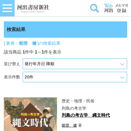
検索結果
[ 著者：
能登 健
]の検索結果
該当商品
1
件中
1
～
1
件を表示
並び替え
表示件数
歴史・地理・民俗
列島の考古学
列島の考古学 縄文時代
能登 健
著