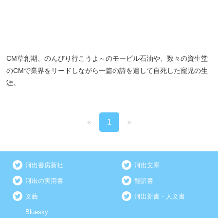
CM草創期、のんびり行こうよ～のモービル石油や、数々の資生堂
のCMで業界をリードしながら一篇の詩を遺して自死した寵児の生
涯。
«
1
»
河出書房新社
河出文庫
河出の実用書
翻訳書
文藝
河出新書・人文書
Bluesky