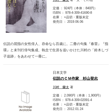
定価
924円（本体：840円）
ISBN
978-4-309-41690-8
在庫
×品切・重版未定
発売日
2019.06.06
伝説の屈指の女性俳人、存命なら百歳に。二冊の句集『春雷』『指
環』と未刊行俳句集成、執念で生涯を追いかけた川村の「鈴木しづ
子追跡」をあわせて一冊に。
日本文学
伝説のＣＭ作家 杉山登志
川村 蘭太
著
定価
2,090円（本体：1,900円）
ISBN
978-4-309-02091-4
在庫
×品切・重版未定
発売日
2012.01.24