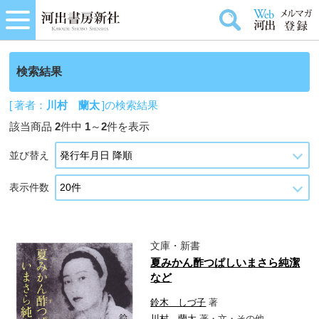
検索結果
[ 著者：
川村 蘭太
]の検索結果
該当商品
2
件中
1
～
2
件を表示
並び替え
表示件数
文庫・新書
夏みかん酢つぱしいまさら純潔
など
鈴木 しづ子
著
川村 蘭太
著・文・その他