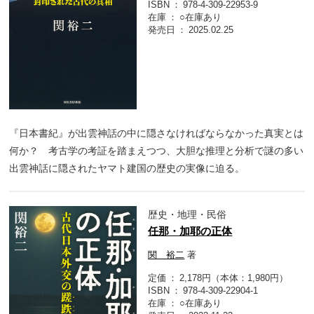
ISBN
978-4-309-22953-9
在庫
○在庫あり
発売日
2025.02.25
『日本書紀』が出雲神話の中に隠さなければならなかった真実とは
何か？ 考古学の考証を踏まえつつ、大胆な推理と分析で謎の多い
出雲神話に隠されたヤマト建国の歴史の実像に迫る。
歴史・地理・民俗
任那・加耶の正体
関 裕二
著
定価
2,178円（本体：1,980円）
ISBN
978-4-309-22904-1
在庫
○在庫あり