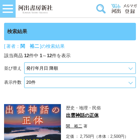
検索結果
[ 著者：
関 裕二
]の検索結果
該当商品
12
件中
1
～
12
件を表示
並び替え
表示件数
歴史・地理・民俗
出雲神話の正体
関 裕二
著
定価
2,750円（本体：2,500円）