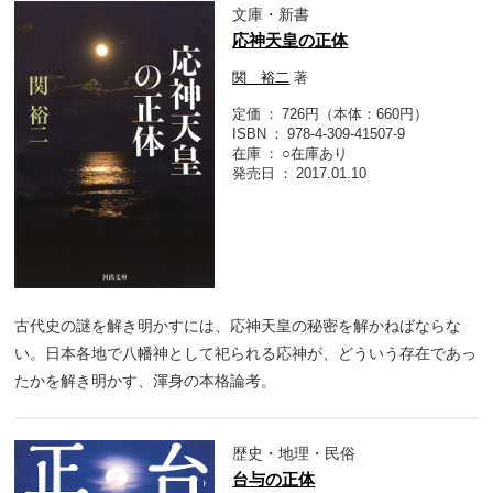
文庫・新書
応神天皇の正体
関 裕二
著
定価
726円（本体：660円）
ISBN
978-4-309-41507-9
在庫
○在庫あり
発売日
2017.01.10
古代史の謎を解き明かすには、応神天皇の秘密を解かねばならな
い。日本各地で八幡神として祀られる応神が、どういう存在であっ
たかを解き明かす、渾身の本格論考。
歴史・地理・民俗
台与の正体