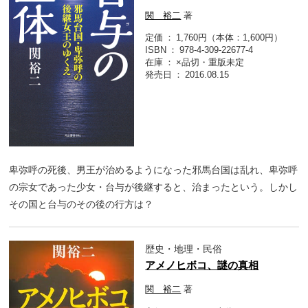
関 裕二
著
定価
1,760円（本体：1,600円）
ISBN
978-4-309-22677-4
在庫
×品切・重版未定
発売日
2016.08.15
卑弥呼の死後、男王が治めるようになった邪馬台国は乱れ、卑弥呼
の宗女であった少女・台与が後継すると、治まったという。しかし
その国と台与のその後の行方は？
歴史・地理・民俗
アメノヒボコ、謎の真相
関 裕二
著