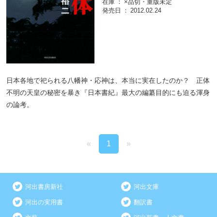
在庫
×品切・重版未定
発売日
2012.02.24
日本各地で祀られる八幡神・応神は、本当に実在したのか？ 正体
不明の天皇の秘密を暴き『日本書紀』最大の編纂目的にも迫る渾身
の論考。
«
1
»
河出書房新社
河出文庫
河出の実用書
翻訳書