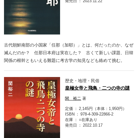
発売日
2023.11.22
古代朝鮮南部の小国家「任那（加耶）」とは、何だったのか、なぜ
滅んだのか？ 任那日本府は実在した？ 古くて新しい課題、日韓
関係の根幹ともいえる難題に考古学の知見なども絡めて挑む。
歴史・地理・民俗
皇極女帝と飛鳥・二つの寺の謎
関 裕二
著
定価
2,145円（本体：1,950円）
ISBN
978-4-309-22866-2
在庫
○在庫あり
発売日
2022.10.17