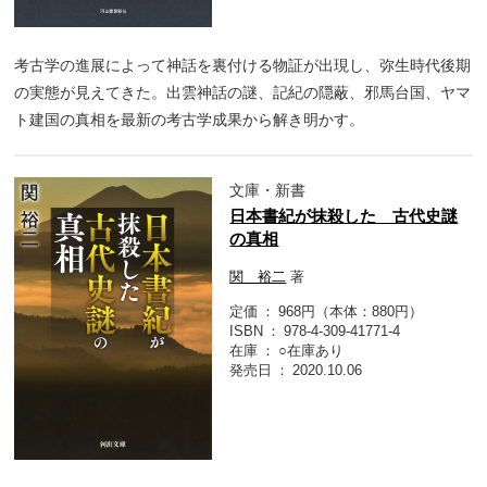
考古学の進展によって神話を裏付ける物証が出現し、弥生時代後期
の実態が見えてきた。出雲神話の謎、記紀の隠蔽、邪馬台国、ヤマ
ト建国の真相を最新の考古学成果から解き明かす。
文庫・新書
日本書紀が抹殺した 古代史謎
の真相
関 裕二
著
定価
968円（本体：880円）
ISBN
978-4-309-41771-4
在庫
○在庫あり
発売日
2020.10.06