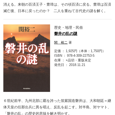
消える。来朝の百済王子・豊璋は、その頃百済に戻る。豊璋は百済
滅亡後、日本に戻ったのか？ 二人を重ねて古代史の謎を解く。
歴史・地理・民俗
磐井の乱の謎
関 裕二
著
定価
1,925円（本体：1,750円）
ISBN
978-4-309-22753-5
在庫
×品切・重版未定
発売日
2018.11.21
６世紀前半、九州北部に覇を誇った筑紫国造磐井は、大和朝廷＝継
体天皇の任那出兵に異を唱え、反乱を起こす。対半島、対ヤマト、
「磐井の乱」の歴史的意味を解き明かす。