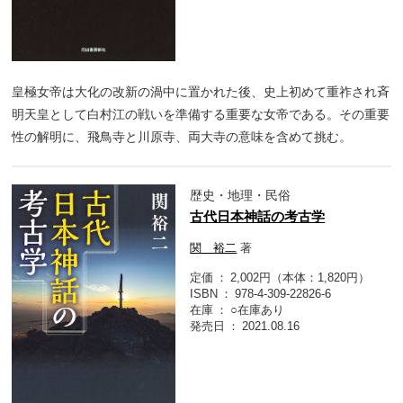
皇極女帝は大化の改新の渦中に置かれた後、史上初めて重祚され斉
明天皇として白村江の戦いを準備する重要な女帝である。その重要
性の解明に、飛鳥寺と川原寺、両大寺の意味を含めて挑む。
歴史・地理・民俗
古代日本神話の考古学
関 裕二
著
定価
2,002円（本体：1,820円）
ISBN
978-4-309-22826-6
在庫
○在庫あり
発売日
2021.08.16