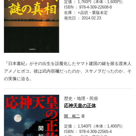
定価
1,760円（本体：1,600円）
ISBN
978-4-309-22608-8
在庫
×品切・重版未定
発売日
2014.02.23
『日本書紀』がその出生を誤魔化したヤマト建国の鍵を握る渡来人
アメノヒボコ。彼は武内宿禰だったのか、スサノヲだったのか、そ
の実像に迫る。
歴史・地理・民俗
応神天皇の正体
関 裕二
著
定価
1,540円（本体：1,400円）
ISBN
978-4-309-22565-4