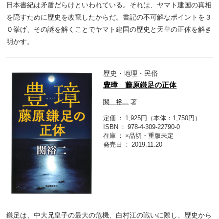
日本書紀は矛盾だらけといわれている。それは、ヤマト建国の真相
を隠すために歴史を改竄したからだ。書記の不可解なポイントを３
０挙げ、その謎を解くことでヤマト建国の歴史と天皇の正体を解き
明かす。
歴史・地理・民俗
豊璋 藤原鎌足の正体
関 裕二
著
定価
1,925円（本体：1,750円）
ISBN
978-4-309-22790-0
在庫
×品切・重版未定
発売日
2019.11.20
鎌足は、中大兄皇子の最大の危機、白村江の戦いに際し、歴史から